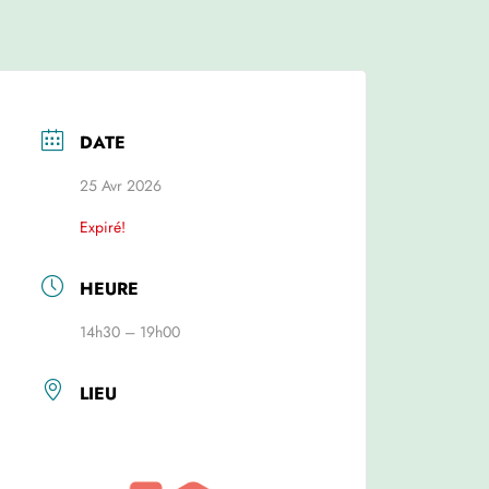
DATE
25 Avr 2026
Expiré!
HEURE
14h30 – 19h00
LIEU