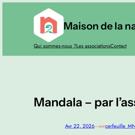
Aller
au
contenu
Maison de la n
Qui sommes-nous ?
Les associations
Contact
Mandala – par l’a
Avr 22, 2026
—
cerfeuille_M
par