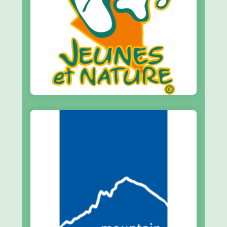
enfants et adolescent·es
Sensibilisation à l’environnement des
Jeunes et Nature
En savoir plus
montagne sauvage et une montagne à…
Œuvrer pour la cohabitation entre une
Mountain Wilderness