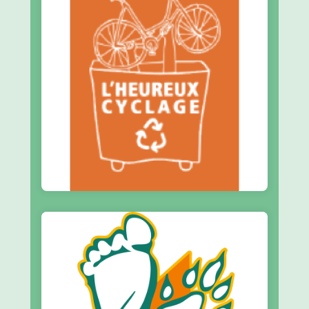
En savoir plus
participatifs et solidaires
Réseau national des ateliers vélo
L'Heureux Cyclage
En savoir plus