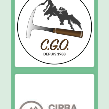
En savoir plus
médiation en sciences de la Terre.
Centre des Géosciences de l’Oisans :
CGO
En savoir plus
Protection des Alpes