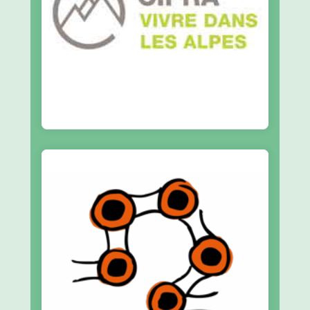
Commission Internationale pour la
CIPRA
En savoir plus
cuvette
Ateliers-vélo participatifs et solidaires de la
La Clavette Grenobloise